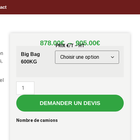
act
878.00
€
–
905.00
€
PRIX €/T – HT
en
Big Bag
s,
600KG
el
DEMANDER UN DEVIS
Nombre de camions