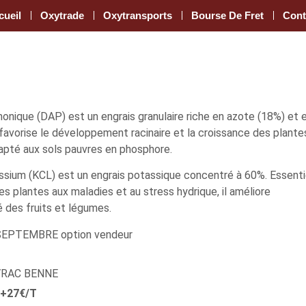
cueil
Oxytrade
Oxytransports
Bourse De Fret
Cont
ique (DAP) est un engrais granulaire riche en azote (18%) et 
 favorise le développement racinaire et la croissance des plante
apté aux sols pauvres en phosphore.
ssium (KCL) est un engrais potassique concentré à 60%. Essenti
es plantes aux maladies et au stress hydrique, il améliore
é des fruits et légumes.
 SEPTEMBRE option vendeur
 VRAC BENNE
 +27€/T