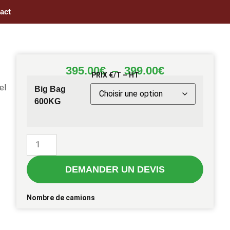
act
395.00
€
–
399.00
€
PRIX €/T – HT
el
Big Bag
600KG
DEMANDER UN DEVIS
Nombre de camions