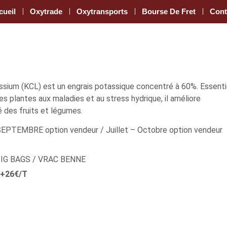
cueil
Oxytrade
Oxytransports
Bourse De Fret
Cont
ssium (KCL) est un engrais potassique concentré à 60%. Essenti
es plantes aux maladies et au stress hydrique, il améliore
é des fruits et légumes.
 SEPTEMBRE option vendeur / Juillet – Octobre option vendeur
 BIG BAGS / VRAC BENNE
 +26€/T